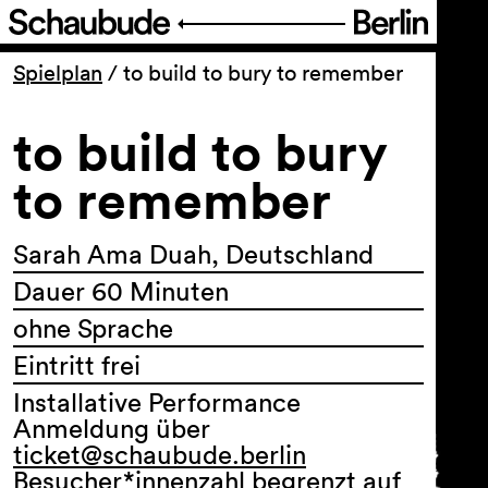
Programm
Spielplan
/
to build to bury to remember
to build to bury
Ticket
to remember
Barrierefreiheit
Sarah Ama Duah, Deutschland
Über uns
Dauer 60 Minuten
ohne Sprache
Eintritt frei
Installative Performance
Anmeldung über
ticket@schaubude.berlin
Besucher*innenzahl begrenzt auf