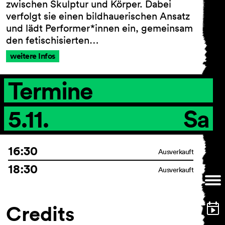
zwischen Skulptur und Körper. Dabei
verfolgt sie einen bildhauerischen Ansatz
und lädt Performer*innen ein, gemeinsam
den fetischisierten…
AGB
Impressum
weitere Infos
Datenschutz
Barrierefreiheitserklärung
Termine
5.11.
Sa
16:30
Ausverkauft
18:30
Ausverkauft
Credits