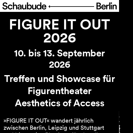
FIGURE IT OUT
Programm
2026
Spielplan
10. bis 13. September
Theaterpädagogik
2026
FIGURE IT OUT
Festival Theater der Dinge
Treffen und Showcase für
Reihen und Projekte
Figurentheater
Archiv
Aesthetics of Access
Ticket
»FIGURE IT OUT« wandert jährlich
Barrierefreiheit
zwischen Berlin, Leipzig und Stuttgart