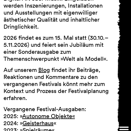
werden Inszenierungen, Installationen
Über uns
und Ausstellungen mit eigenwilliger
ästhetischer Qualität und inhaltlicher
Dringlichkeit.
2026 findet es zum 15. Mal statt
(
30.10.–
5.11.2026)
und feiert sein Jubiläum mit
einer Sonderausgabe zum
Themenschwerpunkt »Welt als Modell«
.
Auf unserem
Blog
findet ihr Beiträge,
Reaktionen und Kommentare zu den
vergangenen Festivals könnt mehr zum
Kontext und Prozess der Festivalplanung
erfahren.
Vergangene Festival-Ausgaben:
2025: »
Autonome Objekte«
2024: »
Geisterhaus
«
2023: »
Spielräume
«