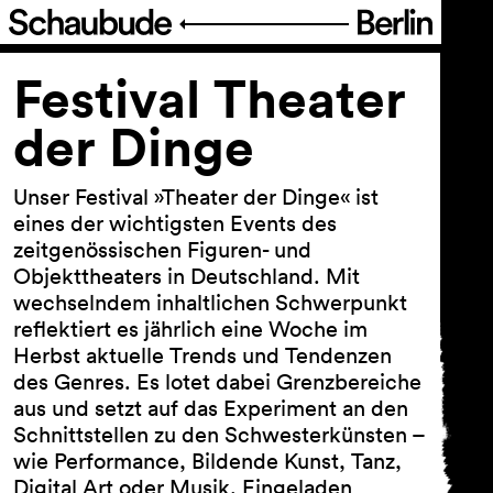
Programm
Festival Theater
der Dinge
Spielplan
Theaterpädagogik
Unser Festival »Theater der Dinge« ist
eines der wichtigsten Events des
FIGURE IT OUT
zeitgenössischen Figuren- und
Festival Theater der Dinge
Objekttheaters in Deutschland. Mit
wechselndem inhaltlichen Schwerpunkt
Reihen und Projekte
reflektiert es jährlich eine Woche im
Archiv
Herbst aktuelle Trends und Tendenzen
des Genres. Es lotet dabei Grenzbereiche
Ticket
aus und setzt auf das Experiment an den
Schnittstellen zu den Schwesterkünsten –
Barrierefreiheit
wie Performance, Bildende Kunst, Tanz,
Digital Art oder Musik. Eingeladen