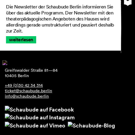
AGB
Die Newsletter der Schaubude Berlin informieren Sie
Impressum
über das aktuelle Programm. Der Newsletter mit den
Datenschutz
theaterpädagogischen Angeboten des Hauses wird
allerdings gerade umstrukturiert und pausiert deshalb
Barrierefreiheitserklärung
zur Zeit.
weiterlesen
Greifswalder Straße 81—84
10405 Berlin
+49 (0)30 42 34 314
ticket@schaubude.berlin
info@schaubude.berlin