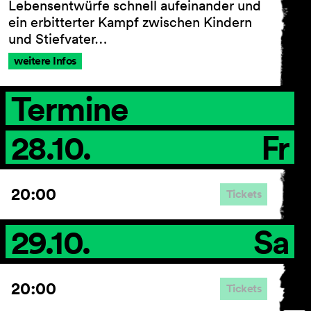
Lebensentwürfe schnell aufeinander und
ein erbitterter Kampf zwischen Kindern
und Stiefvater…
weitere Infos
AGB
Impressum
Datenschutz
Termine
Barrierefreiheitserklärung
28.10.
Fr
20:00
Tickets
29.10.
Sa
20:00
Tickets