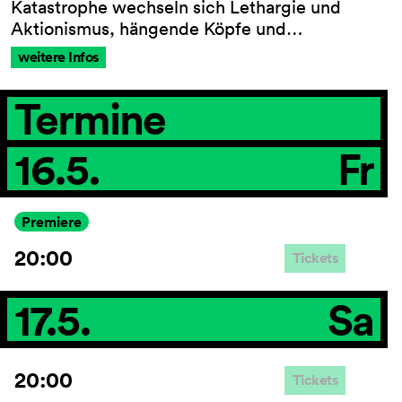
Katastrophe wechseln sich Lethargie und
Aktionismus, hängende Köpfe und…
weitere Infos
AGB
Impressum
Termine
Datenschutz
Barrierefreiheitserklärung
16.5.
Fr
Premiere
20:00
Tickets
17.5.
Sa
20:00
Tickets