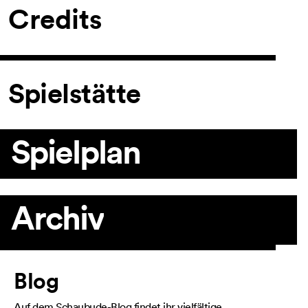
Credits
Spielstätte
Spielplan
Archiv
Artikel
Blog
Auf dem Schaubude-Blog findet ihr vielfältige