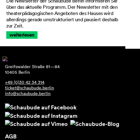
Die Newsletter der Schaubude Berlin informieren Sie
über das aktuelle Programm. Der Newsletter mit den
theaterpädagogischen Angeboten des Hauses wird
allerdings gerade umstrukturiert und pausiert deshalb
zur Zeit.
weiterlesen
Greifswalder Straße 81—84
10405 Berlin
+49 (0)30 42 34 314
ticket@schaubude.berlin
info@schaubude.berlin
AGB