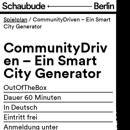
Programm
Spielplan
/
CommunityDriven – Ein Smart
City Generator
Ticket
CommunityDriv
Barrierefreiheit
en – Ein Smart
City Generator
Über uns
OutOfTheBox
Dauer 60 Minuten
In Deutsch
Eintritt frei
Anmeldung unter