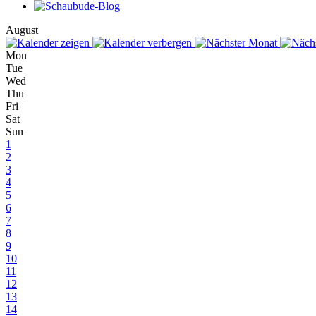
August
Mon
Tue
Wed
Thu
Fri
Sat
Sun
1
2
3
4
5
6
7
8
9
10
11
12
13
14