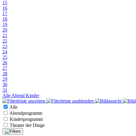
15
16
17
18
19
20
21
22
23
24
25
26
27
28
29
30
31
Alle
Abend
Kinder
Alle
Abendprogramm
Kinderprogramm
Theater der Dinge