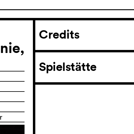
Credits
nie,
Spielstätte
r