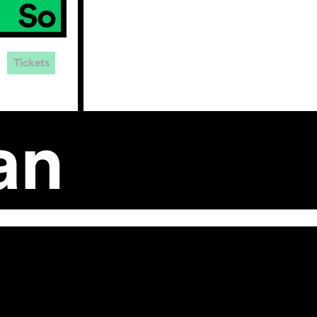
So
Tickets
an