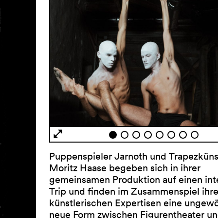
Puppenspieler Jarnoth und Tra­pezküns
Moritz Haase begeben sich in ihrer
gemeinsamen Produktion auf einen int
Trip und finden im Zusammenspiel ihre
künstlerischen Expertisen eine ungewö
neue Form zwischen Figurentheater 