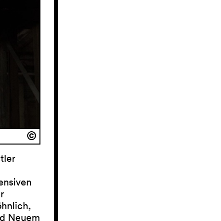
tler
ensiven
r
hnlich,
und Neuem