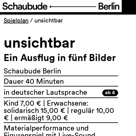
Programm
Spielplan
/
unsichtbar
unsichtbar
Ticket
Ein Ausflug in fünf Bilder
Barrierefreiheit
Schaubude Berlin
Über uns
Dauer 40 Minuten
in deutscher Lautsprache
ab 4
Kind 7,00 € | Erwachsene:
solidarisch 15,00 € | regulär 10,00
€ | ermäßigt 9,00 €
Materialperformance und
Figurenspiel mit Live-Sound,