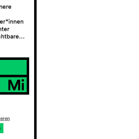
nere
er*innen
nter
ichtbare…
Mi
ieren
s