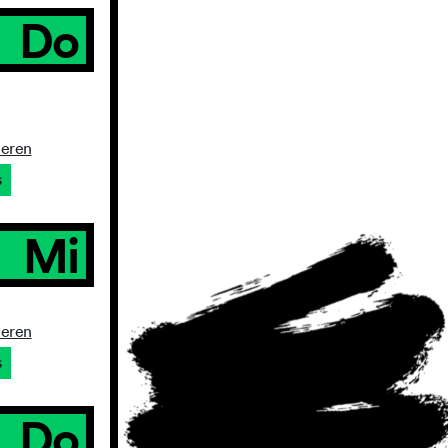
Do
ieren
s
Mi
ieren
s
Do