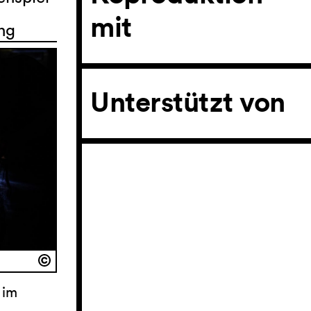
mit
ng
Unterstützt von
 im