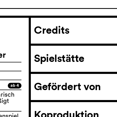
Credits
er
Spielstätte
Gefördert von
ab 4
arisch
ßigt
Koproduktion
enspiel