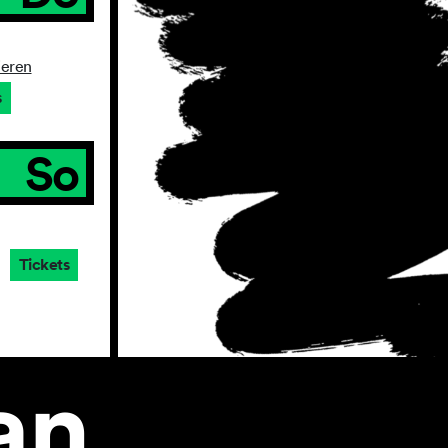
ieren
s
So
Tickets
an