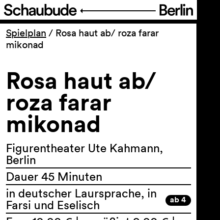
Programm
Spielplan
/
Rosa haut ab/ roza farar
mikonad
Ticket
Rosa haut ab/
Barrierefreiheit
roza farar
mikonad
Über uns
Figurentheater Ute Kahmann,
Berlin
Dauer 45 Minuten
in deutscher Laursprache, in
ab 4
Farsi und Eselisch