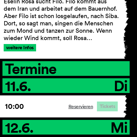
Eselin Rosa sucht Filo. Filo kommt aus
dem Iran und arbeitet auf dem Bauernhof.
Aber Filo ist schon losgelaufen, nach Siba.
Dort, so sagt man, singen die Menschen
AGB
zum Mond und tanzen zur Sonne. Wenn
Impressum
wieder Wind kommt, soll Rosa…
Datenschutz
weitere Infos
Barrierefreiheitserklärung
Termine
11.6.
Di
10:00
Tickets
Reservieren
12.6.
Mi