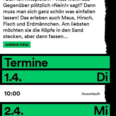
Gegenüber plötzlich »Nein!« sagt? Dann
muss man sich ganz schön was einfallen
lassen! Das erleben auch Maus, Hirsch,
AGB
Fisch und Erdmännchen. Am liebsten
Impressum
möchten sie die Köpfe in den Sand
Datenschutz
stecken, aber dann fassen…
Barrierefreiheitserklärung
weitere Infos
Termine
1.4.
Di
10:00
Ausverkauft
2.4.
Mi