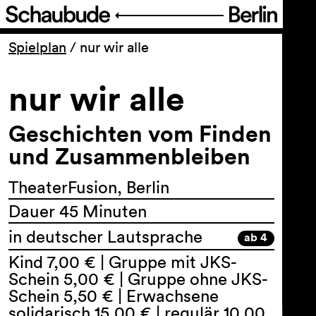
Programm
Spielplan
/
nur wir alle
nur wir alle
Ticket
Geschichten vom Finden
Barrierefreiheit
und Zusammenbleiben
Über uns
TheaterFusion, Berlin
Dauer 45 Minuten
in deutscher Lautsprache
ab 4
Kind 7,00 € | Gruppe mit JKS-
Schein 5,00 € | Gruppe ohne JKS-
Schein 5,50 € | Erwachsene
solidarisch 15,00 € | regulär 10,00