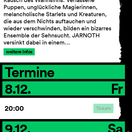
Rausch des Wahnsinns. Verlassene
Puppen, unglückliche Magierinnen,
melancholische Starlets und Kreaturen,
die aus dem Nichts auftauchen und
AGB
wieder verschwinden, bilden ein bizarres
Impressum
Ensemble der Sehnsucht. JARNOTH
Datenschutz
versinkt dabei in einem…
Barrierefreiheitserklärung
weitere Infos
Termine
8.12.
Fr
20:00
Tickets
9.12.
Sa