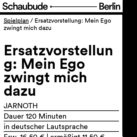
Programm
Spielplan
/
Ersatzvorstellung: Mein Ego
zwingt mich dazu
Ticket
Ersatzvorstellun
Barrierefreiheit
g: Mein Ego
zwingt mich
Über uns
dazu
JARNOTH
Dauer 120 Minuten
in deutscher Lautsprache
Erw. 16,50 € | ermäßigt 11,50 €