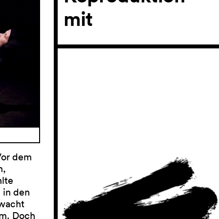
mit
»Vor dem
n,
lte
 in den
rwacht
hm. Doch