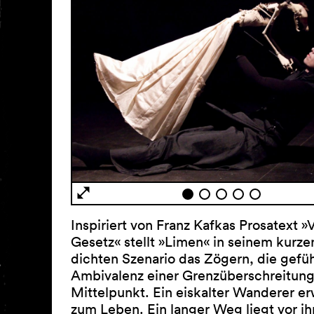
Inspiriert von Franz Kafkas Prosatext 
Gesetz« stellt »Limen« in seinem kurze
dichten Szenario das Zögern, die gefüh
Ambivalenz einer Grenzüberschreitung
Mittelpunkt. Ein eiskalter Wanderer e
zum Leben. Ein langer Weg liegt vor i