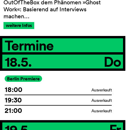
OutOfTheBox dem Phänomen »Ghost
Work«: Basierend auf Interviews
machen…
weitere Infos
AGB
Impressum
Datenschutz
Termine
Barrierefreiheitserklärung
18.5.
Do
Berlin Premiere
18:00
Ausverkauft
19:30
Ausverkauft
21:00
Ausverkauft
19.5.
Fr