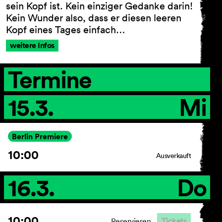
sein Kopf ist. Kein einziger Gedanke darin!
Kein Wunder also, dass er diesen leeren
Kopf eines Tages einfach…
AGB
weitere Infos
Impressum
Datenschutz
Termine
Barrierefreiheitserklärung
15.3.
Mi
Berlin Premiere
10:00
Ausverkauft
16.3.
Do
10:00
Tickets
Reservieren