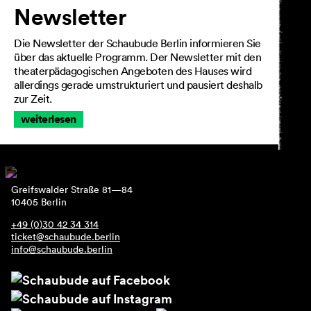
Newsletter
Die Newsletter der Schaubude Berlin informieren Sie
über das aktuelle Programm. Der Newsletter mit den
theaterpädagogischen Angeboten des Hauses wird
allerdings gerade umstrukturiert und pausiert deshalb
zur Zeit.
weiterlesen
Greifswalder Straße 81—84
10405 Berlin
+49 (0)30 42 34 314
ticket@schaubude.berlin
info@schaubude.berlin