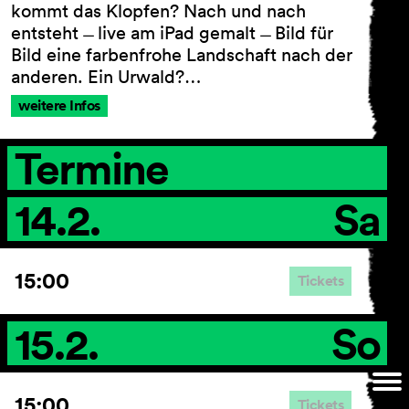
kommt das Klopfen? Nach und nach
entsteht ̶ live am iPad gemalt ̶ Bild für
Bild eine farbenfrohe Landschaft nach der
anderen. Ein Urwald?…
AGB
Impressum
weitere Infos
Datenschutz
Barrierefreiheitserklärung
Termine
14.2.
Sa
15:00
Tickets
15.2.
So
15:00
Tickets