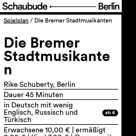
Programm
Spielplan
/
Die Bremer Stadtmusikanten
Die Bremer
Ticket
Stadtmusikante
Barrierefreiheit
n
Über uns
Rike Schuberty, Berlin
Dauer 45 Minuten
in Deutsch mit wenig
Englisch, Russisch und
ab 4
Türkisch
Erwachsene 10,00 € | ermäßigt