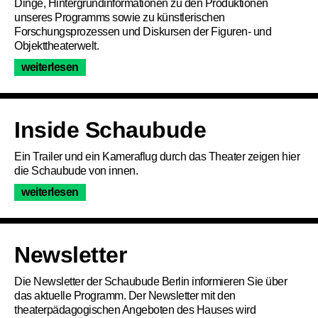
Dinge, Hintergrundinformationen zu den Produktionen
unseres Programms sowie zu künstlerischen
Forschungsprozessen und Diskursen der Figuren- und
Objekttheaterwelt.
weiterlesen
Inside Schaubude
Ein Trailer und ein Kameraflug durch das Theater zeigen hier
Programm
die Schaubude von innen.
weiterlesen
Ticket
Newsletter
Barrierefreiheit
Die Newsletter der Schaubude Berlin informieren Sie über
Über uns
das aktuelle Programm. Der Newsletter mit den
theaterpädagogischen Angeboten des Hauses wird