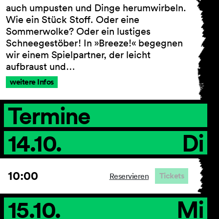
auch umpusten und Dinge herumwirbeln.
Wie ein Stück Stoff. Oder eine
Sommerwolke? Oder ein lustiges
Schneegestöber! In »Breeze!« begegnen
AGB
wir einem Spielpartner, der leicht
Impressum
Datenschutz
aufbraust und…
Barrierefreiheitserklärung
weitere Infos
Termine
14.10.
Di
10:00
Tickets
Reservieren
15.10.
Mi