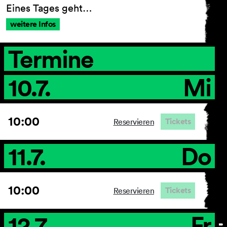
Eines Tages geht…
weitere Infos
AGB
Termine
Impressum
Datenschutz
10.7.
Mi
Barrierefreiheitserklärung
10:00
Tickets
Reservieren
11.7.
Do
10:00
Tickets
Reservieren
12.7.
Fr