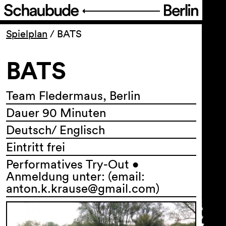
Programm
Spielplan
/
BATS
BATS
Ticket
Barrierefreiheit
Team Fledermaus, Berlin
Dauer 90 Minuten
Über uns
Deutsch/ Englisch
Eintritt frei
Performatives Try-Out •
Anmeldung unter: (email:
anton.k.krause@gmail.com)