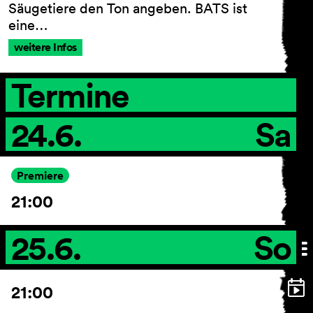
Säugetiere den Ton angeben. BATS ist
eine…
weitere Infos
AGB
Impressum
Termine
Datenschutz
Barrierefreiheitserklärung
24.6.
Sa
Premiere
21:00
25.6.
So
21:00