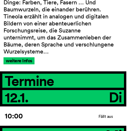
Dinge: Farben, Tiere, Fasern … Und
Baumwurzeln, die einander berühren.
Tineola erzählt in analogen und digitalen
Bildern von einer abenteuerlichen
AGB
Forschungsreise, die Suzanne
Impressum
unternimmt, um das Zusammenleben der
Datenschutz
Bäume, deren Sprache und verschlungene
Barrierefreiheitserklärung
Wurzelsysteme…
weitere Infos
Termine
12.1.
Di
10:00
Fällt aus