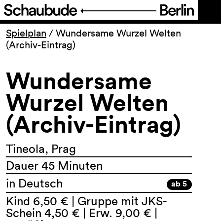
Programm
Spielplan
/
Wundersame Wurzel Welten
(Archiv-Eintrag)
Ticket
Wundersame
Barrierefreiheit
Wurzel Welten
(Archiv-Eintrag)
Über uns
Tineola, Prag
Dauer 45 Minuten
in Deutsch
ab 5
Kind 6,50 € | Gruppe mit JKS-
Schein 4,50 € | Erw. 9,00 € |