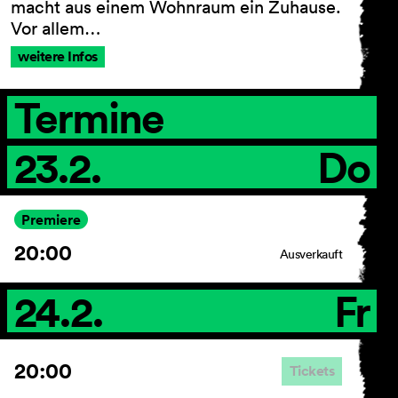
macht aus einem Wohnraum ein Zuhause.
Vor allem…
weitere Infos
AGB
Impressum
Termine
Datenschutz
Barrierefreiheitserklärung
23.2.
Do
Premiere
20:00
Ausverkauft
24.2.
Fr
20:00
Tickets