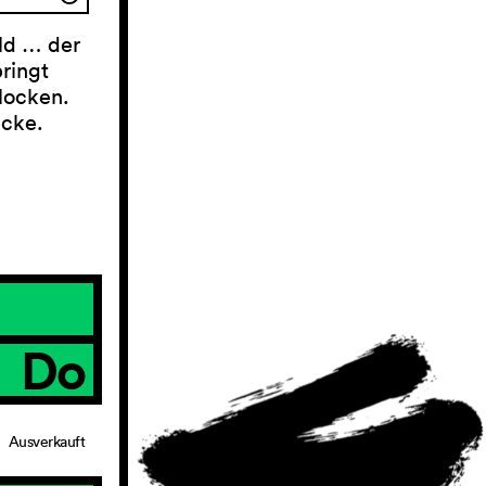
ld … der
pringt
locken.
cke.
Do
Ausverkauft