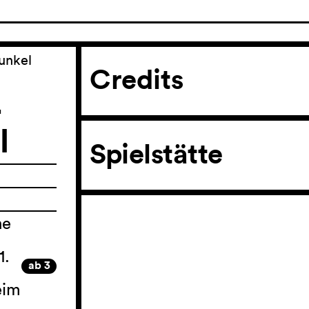
unkel
Credits
−
l
Spielstätte
he
1.
ab 3
eim