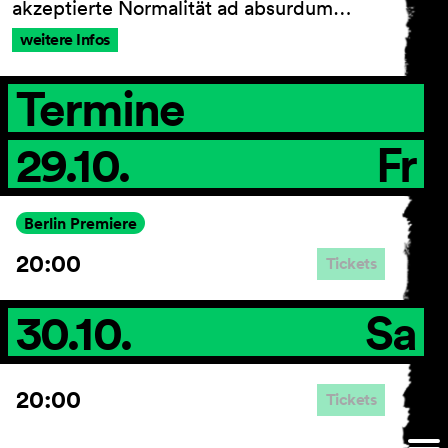
akzeptierte Normalität ad absurdum…
weitere Infos
AGB
Termine
Impressum
Datenschutz
29.10.
Fr
Barrierefreiheitserklärung
Berlin Premiere
20:00
Tickets
30.10.
Sa
20:00
Tickets