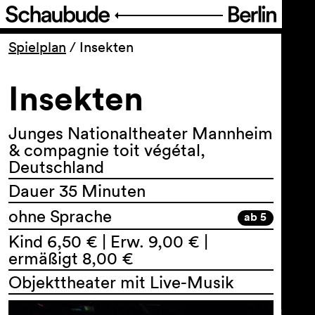
Programm
Spielplan
/
Insekten
Insekten
Ticket
Barrierefreiheit
Junges Nationaltheater Mannheim
& compagnie toit végétal,
Deutschland
Über uns
Dauer 35 Minuten
ohne Sprache
ab 5
Kind 6,50 € | Erw. 9,00 € |
ermäßigt 8,00 €
Objekttheater mit Live-Musik