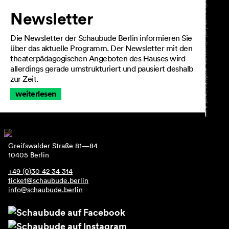
Newsletter
Die Newsletter der Schaubude Berlin informieren Sie
über das aktuelle Programm. Der Newsletter mit den
theaterpädagogischen Angeboten des Hauses wird
allerdings gerade umstrukturiert und pausiert deshalb
zur Zeit.
weiterlesen
Greifswalder Straße 81—84
10405 Berlin
+49 (0)30 42 34 314
ticket@schaubude.berlin
info@schaubude.berlin