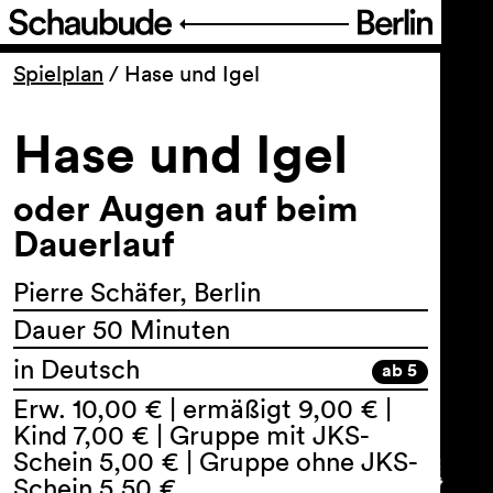
Programm
Spielplan
/
Hase und Igel
Hase und Igel
Ticket
oder Augen auf beim
Barrierefreiheit
Dauerlauf
Über uns
Pierre Schäfer, Berlin
Dauer 50 Minuten
in Deutsch
ab 5
Erw. 10,00 € | ermäßigt 9,00 € |
Kind 7,00 € | Gruppe mit JKS-
Schein 5,00 € | Gruppe ohne JKS-
Schein 5,50 €