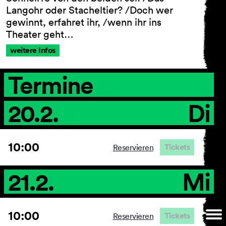
Langohr oder Stacheltier? /Doch wer
gewinnt, erfahret ihr, /wenn ihr ins
Theater geht…
AGB
weitere Infos
Impressum
Datenschutz
Termine
Barrierefreiheitserklärung
20.2.
Di
10:00
Tickets
Reservieren
21.2.
Mi
10:00
Tickets
Reservieren