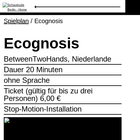
Spielplan
Programm
/
Ecognosis
Ecognosis
Ticket
BetweenTwoHands, Niederlande
Barrierefreihei
Dauer 20 Minuten
t
ohne Sprache
Ticket (gültig für bis zu drei
Über uns
Personen) 6,00 €
Stop-Motion-Installation