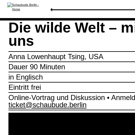
Spielplan
/
Die wilde Welt – mit und ohne uns
Die wilde Welt – m
uns
Anna Lowenhaupt Tsing, USA
Dauer 90 Minuten
in Englisch
Eintritt frei
Online-Vortrag und Diskussion • Anmel
ticket@schaubude.berlin