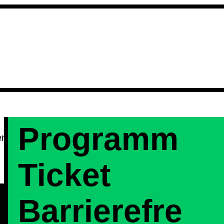
Programm
 den theaterpädagogischen Angeboten des Hauses
Ticket
Barrierefre