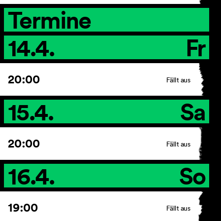
Termine
14.4.
Fr
AGB
Impressum
Datenschutz
20:00
Barrierefreiheitserklärung
Fällt aus
15.4.
Sa
20:00
Fällt aus
16.4.
So
19:00
Fällt aus