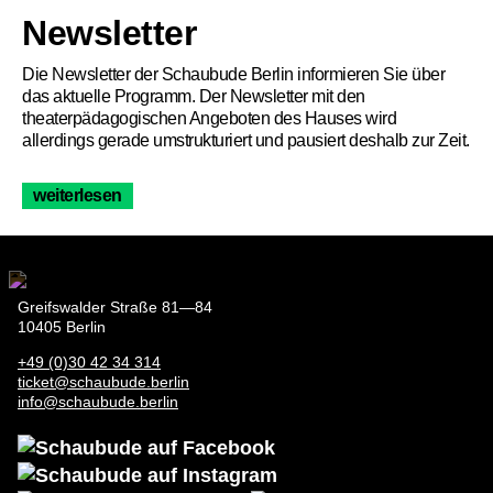
Ticket
Newsletter
Barrierefreiheit
Die Newsletter der Schaubude Berlin informieren Sie über
das aktuelle Programm. Der Newsletter mit den
theaterpädagogischen Angeboten des Hauses wird
Über uns
allerdings gerade umstrukturiert und pausiert deshalb zur Zeit.
weiterlesen
Greifswalder Straße 81—84
10405 Berlin
+49 (0)30 42 34 314
ticket@schaubude.berlin
info@schaubude.berlin