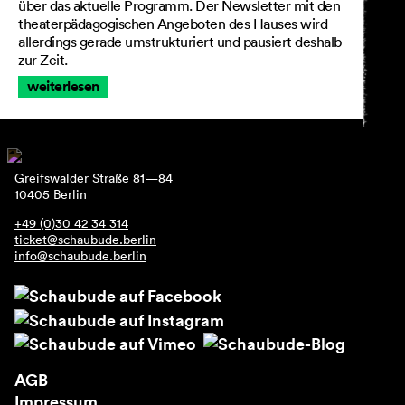
über das aktuelle Programm. Der Newsletter mit den
theaterpädagogischen Angeboten des Hauses wird
allerdings gerade umstrukturiert und pausiert deshalb
zur Zeit.
weiterlesen
Greifswalder Straße 81—84
10405 Berlin
+49 (0)30 42 34 314
ticket@schaubude.berlin
info@schaubude.berlin
AGB
Impressum