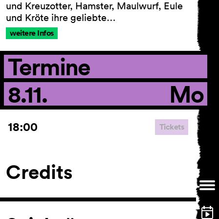
und Kreuzotter, Hamster, Maulwurf, Eule
und Kröte ihre geliebte…
weitere Infos
AGB
Impressum
Termine
Datenschutz
Barrierefreiheitserklärung
8.11.
Mo
18:00
Tickets
Credits