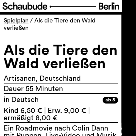
Programm
Spielplan
/
Als die Tiere den Wald
verließen
Ticket
Als die Tiere den
Barrierefreiheit
Wald verließen
Über uns
Artisanen, Deutschland
Dauer 55 Minuten
in Deutsch
ab 8
Kind 6,50 € | Erw. 9,00 € |
ermäßigt 8,00 €
Ein Roadmovie nach Colin Dann
mit Puppen, Live-Video und Musik