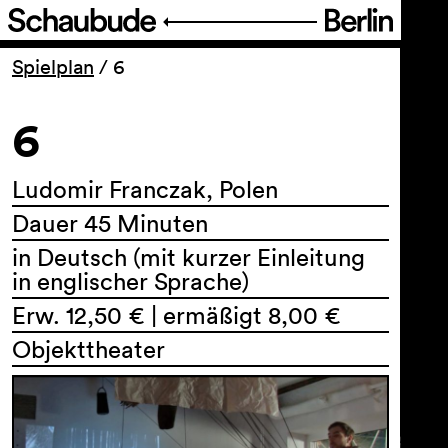
Programm
Spielplan
/
6
6
Ticket
Barrierefreiheit
Ludomir Franczak, Polen
Dauer 45 Minuten
Über uns
in Deutsch (mit kurzer Einleitung
in englischer Sprache)
Erw. 12,50 € | ermäßigt 8,00 €
Objekttheater