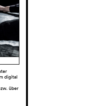
nter
m digital
bzw. über