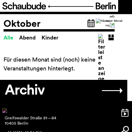
Programm
Oktober
Alle
Abend
Kinder
Spielplan
Spielplan
Theaterpädagogik
Für diesen Monat sind (noch) keine
FIGURE IT OUT
Veranstaltungen hinterlegt.
Festival Theater der Dinge
Reihen und Projekte
Archiv
Archiv
Ticket
Greifswalder Straße 81—84
Barrierefreiheit
10405 Berlin