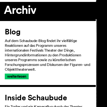
Archiv
Artikel
Blog
Auf dem Schaubude-Blog findet ihr vielfältige
Reaktionen auf das Programm unseres
internationalen Festivals Theater der Dinge,
Hintergrundinformationen zu den Produktionen
unseres Programms sowie zu künstlerischen
Forschungsprozessen und Diskursen der Figuren- und
Objekttheaterwelt.
weiterlesen
Inside Schaubude
Ein Trailer und ein Kameraflug durch das Theater