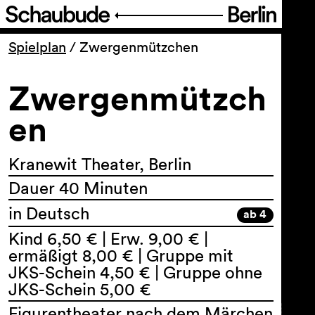
Programm
Spielplan
/
Zwergenmützchen
Zwergenmützch
Ticket
en
Barrierefreiheit
Kranewit Theater, Berlin
Über uns
Dauer 40 Minuten
in Deutsch
ab 4
Kind 6,50 € | Erw. 9,00 € |
ermäßigt 8,00 € | Gruppe mit
JKS-Schein 4,50 € | Gruppe ohne
JKS-Schein 5,00 €
Figurentheater nach dem Märchen