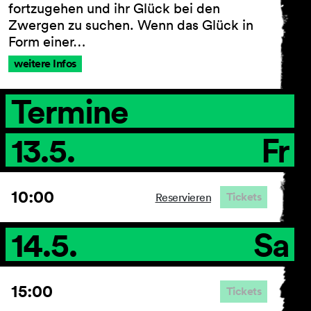
fortzugehen und ihr Glück bei den
Zwergen zu suchen. Wenn das Glück in
Form einer…
AGB
weitere Infos
Impressum
Datenschutz
Termine
Barrierefreiheitserklärung
13.5.
Fr
10:00
Tickets
Reservieren
14.5.
Sa
15:00
Tickets