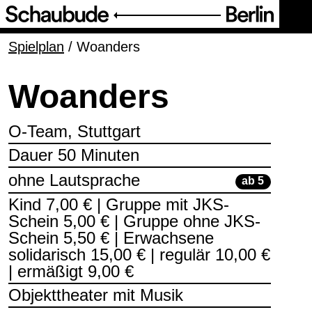
Spielplan
Programm
/
Woanders
Woanders
Ticket
O-Team, Stuttgart
Barrierefreihei
Dauer 50 Minuten
t
ohne Lautsprache
ab 5
Kind 7,00 € | Gruppe mit JKS-
Über uns
Schein 5,00 € | Gruppe ohne JKS-
Schein 5,50 € | Erwachsene
solidarisch 15,00 € | regulär 10,00 €
| ermäßigt 9,00 €
Objekttheater mit Musik