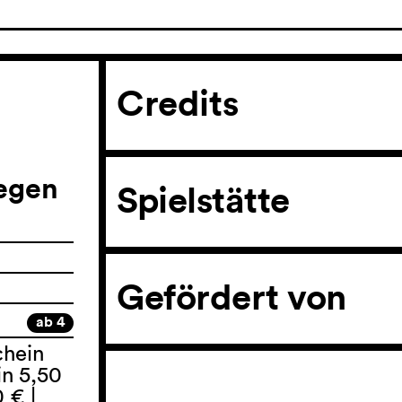
Credits
iegen
Spielstätte
Gefördert von
ab 4
chein
n 5,50
 € |