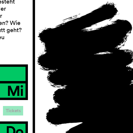
esteht
der
r
nen? Wie
tt geht?
eu
Mi
Tickets
Do