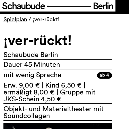
Programm
Spielplan
/
¡ver-rückt!
¡ver-rückt!
Ticket
Barrierefreiheit
Schaubude Berlin
Dauer 45 Minuten
Über uns
mit wenig Sprache
ab 4
Erw. 9,00 € | Kind 6,50 € |
ermäßigt 8,00 € | Gruppe mit
JKS-Schein 4,50 €
Objekt- und Materialtheater mit
Soundcollagen