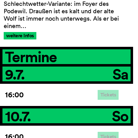
Schlechtwetter-Variante: im Foyer des
Podewil. Draußen ist es kalt und der alte
Wolf ist immer noch unterwegs. Als er bei
einem…
AGB
Impressum
weitere Infos
Datenschutz
Barrierefreiheitserklärung
Termine
9.7.
Sa
16:00
Tickets
10.7.
So
16:00
Tickets