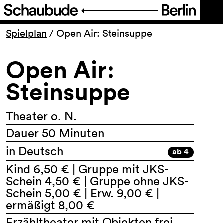
Programm
Spielplan
/
Open Air: Steinsuppe
Open Air:
Ticket
Steinsuppe
Barrierefreiheit
Theater o. N.
Über uns
Dauer 50 Minuten
in Deutsch
ab 4
Kind 6,50 € | Gruppe mit JKS-
Schein 4,50 € | Gruppe ohne JKS-
Schein 5,00 € | Erw. 9,00 € |
ermäßigt 8,00 €
Erzähltheater mit Objekten frei