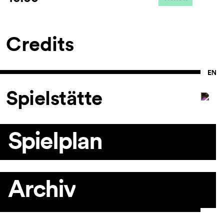
Credits
Spielstätte
Spielplan
Archiv
Artikel