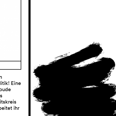
n
tik! Eine
ubude
s
tskreis
eitet ihr