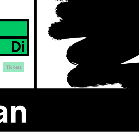
Di
Tickets
an