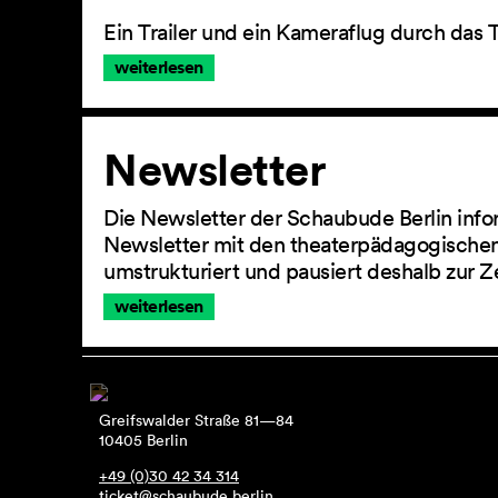
Ein Trailer und ein Kameraflug durch das 
weiterlesen
Newsletter
Die Newsletter der Schaubude Berlin info
Newsletter mit den theaterpädagogischen
umstrukturiert und pausiert deshalb zur Z
weiterlesen
Greifswalder Straße 81—84
10405 Berlin
+49 (0)30 42 34 314
ticket@schaubude.berlin