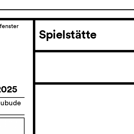
fenster
Spielstätte
2025
haubude