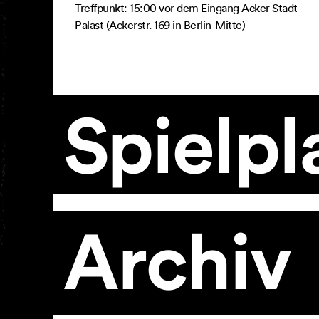
Treffpunkt: 15:00 vor dem Eingang Acker Stadt
Palast (Ackerstr. 169 in Berlin-Mitte)
Spielpl
Archiv