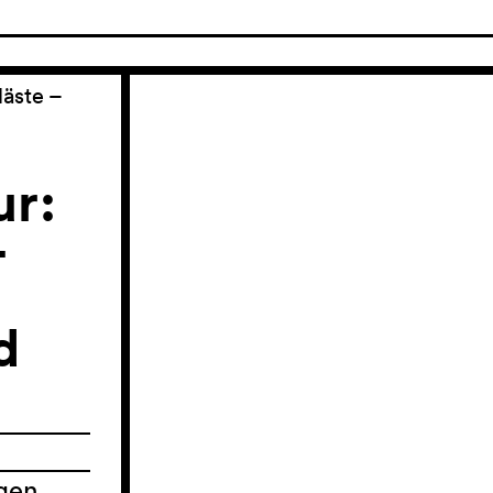
läste –
ur:
–
d
igen