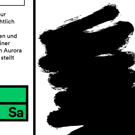
our
htlich
en und
iner
n Aurora
stellt
Sa