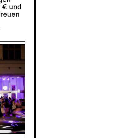
0 € und
freuen
-