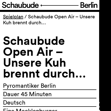
Programm
Spielplan
/
Schaubude Open Air – Unsere
Kuh brennt durch…
Ticket
Schaubude
Barrierefreiheit
Open Air –
Unsere Kuh
Über uns
brennt durch…
Pyromantiker Berlin
Dauer 45 Minuten
Deutsch
Eine Mecklenburger