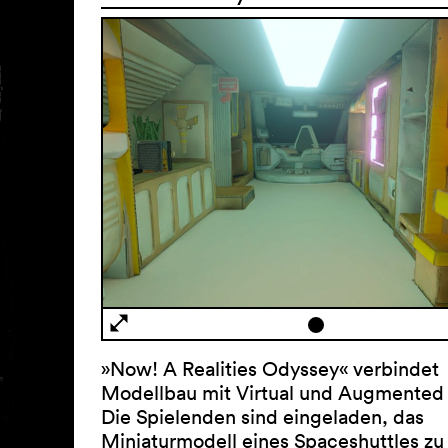
»Now! A Realities Odyssey« verbindet
Modellbau mit Virtual und Augmented 
Die Spielenden sind eingeladen, das
Miniaturmodell eines Spaceshuttles zu