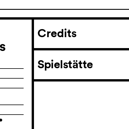
Credits
s
Spielstätte
•