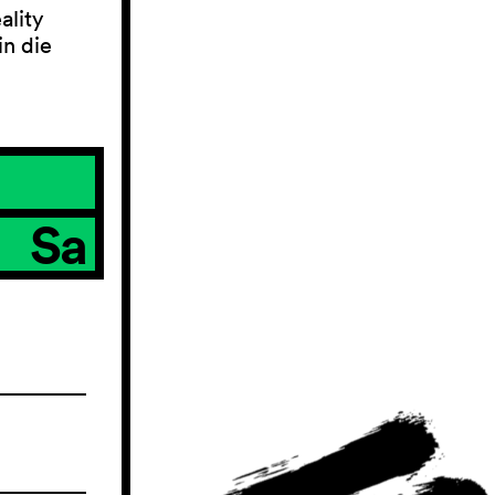
ality
in die
Sa