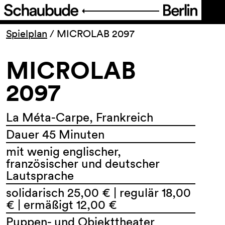
Programm
Spielplan
/
MICROLAB 2097
MICROLAB
Ticket
2097
Barrierefreiheit
La Méta-Carpe, Frankreich
Über uns
Dauer 45 Minuten
mit wenig englischer,
französischer und deutscher
Lautsprache
solidarisch 25,00 € | regulär 18,00
€ | ermäßigt 12,00 €
Puppen- und Objekttheater