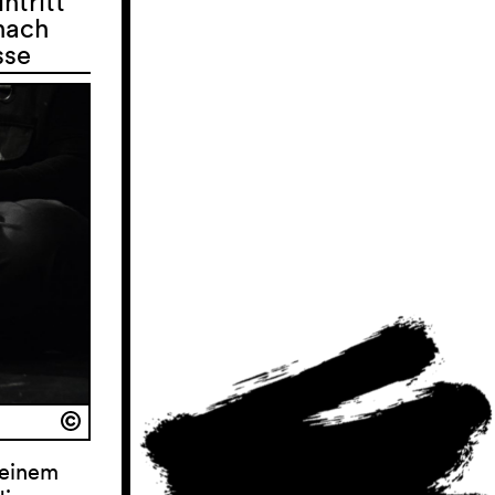
ntritt
nach
sse
 einem