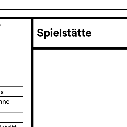
e
Spielstätte
es
hne