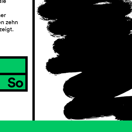
die
her
en zehn
zeigt.
So