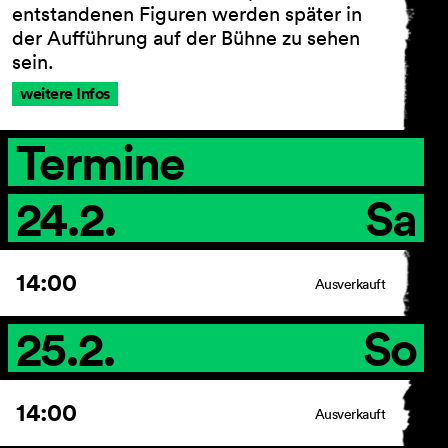
entstandenen Figuren werden später in
der Aufführung auf der Bühne zu sehen
sein.
AGB
weitere Infos
Impressum
Datenschutz
Termine
Barrierefreiheitserklärung
24.2.
Sa
14:00
Ausverkauft
25.2.
So
14:00
Ausverkauft