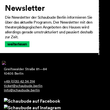
Newsletter
Die Newsletter der Schaubude Berlin informieren Sie
über das aktuelle Programm. Der Newsletter mit den
theaterpädagogischen Angeboten des Hauses wird
allerdings gerade umstrukturiert und pausiert deshalb
zur Zeit.
weiterlesen
Greifswalder Straße 81—84
10405 Berlin
+49 (0)30 42 34 314
ticket@schaubude.berlin
info@schaubude.berlin