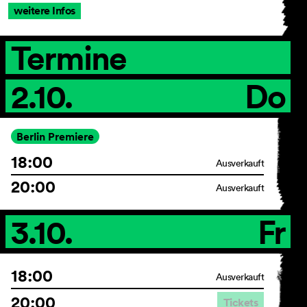
weitere Infos
Termine
AGB
Impressum
2.10.
Do
Datenschutz
Barrierefreiheitserklärung
Berlin Premiere
18:00
Ausverkauft
20:00
Ausverkauft
3.10.
Fr
18:00
Ausverkauft
20:00
Tickets